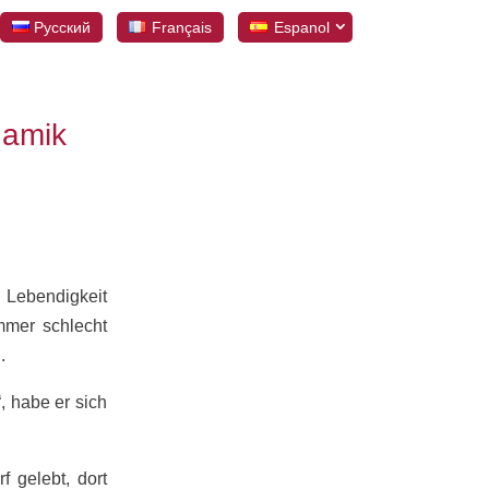
Русский
Français
Espanol
amik
n Lebendigkeit
mmer schlecht
.
, habe er sich
 gelebt, dort