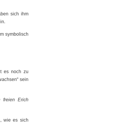
aben sich ihm
in.
ihm symbolisch
lt es noch zu
erwachsen“ sein
 freien Erich
, wie es sich