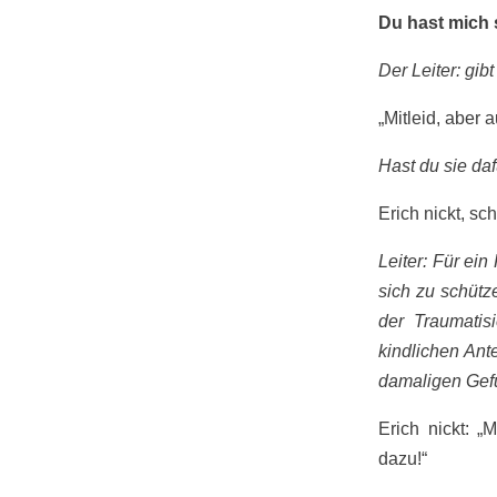
Du hast mich s
Der Leiter: gib
„Mitleid, aber 
Hast du sie da
Erich nickt, s
Leiter: Für ein
sich zu schütz
der Traumatis
kindlichen Ante
damaligen Gefü
Erich nickt: „
dazu!“