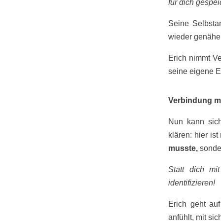
für dich gespei
Seine Selbsta
wieder genähert
Erich nimmt Ve
seine eigene En
Verbindung mi
Nun kann sich
klären: hier is
musste,
sonde
Statt dich mi
identifizieren!
Erich geht au
anfühlt, mit sic