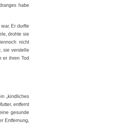
sdranges habe
war. Er durfte
ele, drohte sie
dennoch nicht
 sie verstelle
e er ihren Tod
in „kindliches
tter, entfernt
 eine gesunde
er Entfernung,