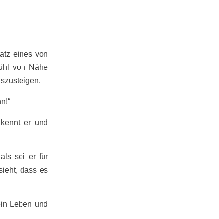
latz eines von
fühl von Nähe
uszusteigen.
hn!“
 kennt er und
als sei er für
sieht, dass es
dein Leben und