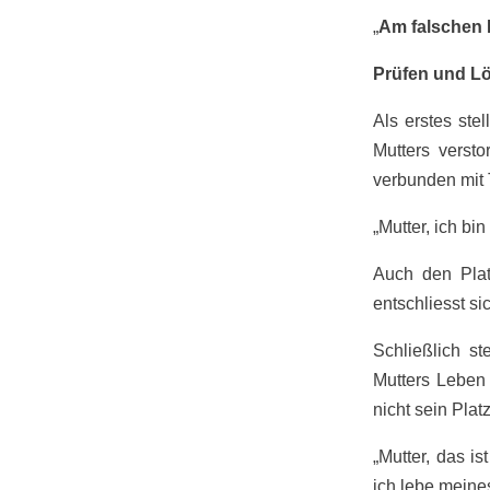
„
Am falschen 
Prüfen und Lö
Als erstes ste
Mutters verst
verbunden mit 
„Mutter, ich bi
Auch den Plat
entschliesst si
Schließlich st
Mutters Leben 
nicht sein Platz
„Mutter, das is
ich lebe meine