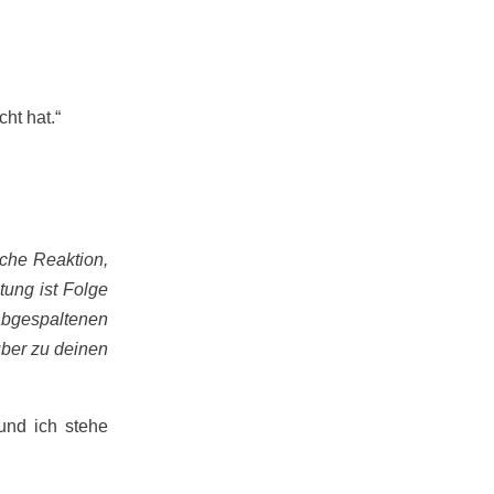
ht hat.“
iche Reaktion,
tung ist Folge
abgespaltenen
über zu deinen
 und ich stehe