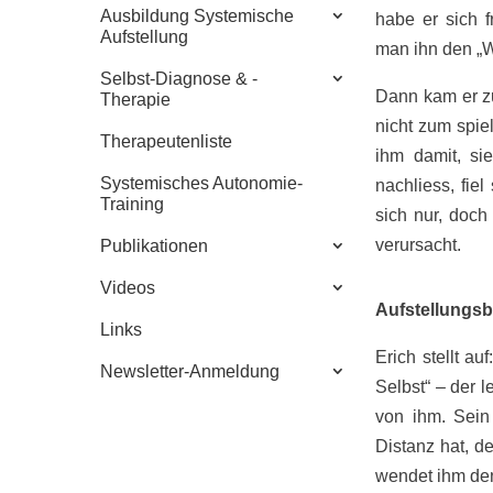
Ausbildung Systemische
habe er sich 
Aufstellung
man ihn den „W
Selbst-Diagnose & -
Dann kam er zu
Therapie
nicht zum spiel
Therapeutenliste
ihm damit, si
Systemisches Autonomie-
nachliess, fiel
Training
sich nur, doch
verursacht.
Publikationen
Videos
Aufstellungsb
Links
Erich stellt a
Newsletter-Anmeldung
Selbst“ – der l
von ihm. Sein
Distanz hat, d
wendet ihm de