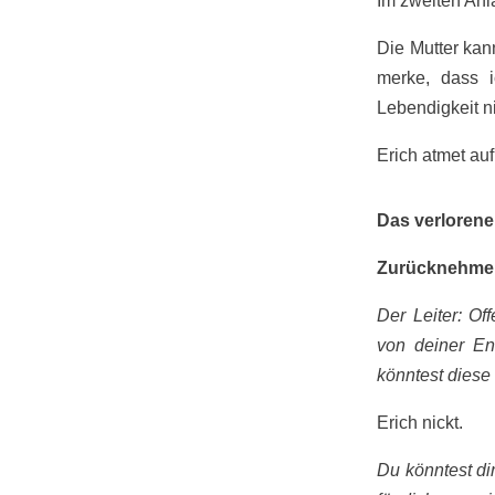
Im zweiten Anl
Die Mutter kann
merke, dass i
Lebendigkeit ni
Erich atmet auf
Das verlorene
Zurücknehmen
Der Leiter: Of
von deiner En
könntest diese
Erich nickt.
Du könntest di