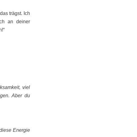
.
das trägst. Ich
ich an deiner
n!“
ksamkeit, viel
ngen. Aber du
 diese Energie