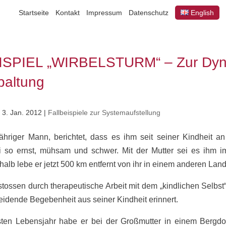
Startseite
Kontakt
Impressum
Datenschutz
English
ISPIEL „WIRBELSTURM“ – Zur Dyn
paltung
|
3. Jan. 2012
|
Fallbeispiele zur Systemaufstellung
jähriger Mann, berichtet, dass es ihm seit seiner Kindheit a
ei so ernst, mühsam und schwer. Mit der Mutter sei es ihm i
alb lebe er jetzt 500 km entfernt von ihr in einem anderen Land
stossen durch therapeutische Arbeit mit dem „kindlichen Selbst“
eidende Begebenheit aus seiner Kindheit erinnert.
ten Lebensjahr habe er bei der Großmutter in einem Bergdorf