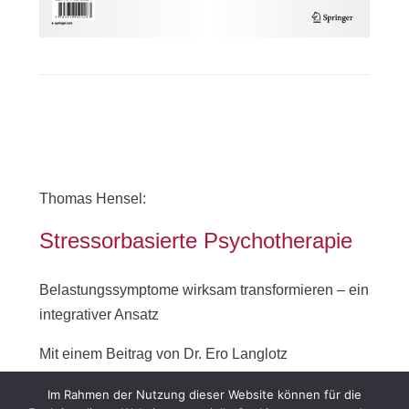
Thomas Hensel:
Stressorbasierte Psychotherapie
Belastungssymptome wirksam transformieren – ein
integrativer Ansatz
Mit einem Beitrag von Dr. Ero Langlotz
Mehr Infos und Bestellung >>
Im Rahmen der Nutzung dieser Website können für die